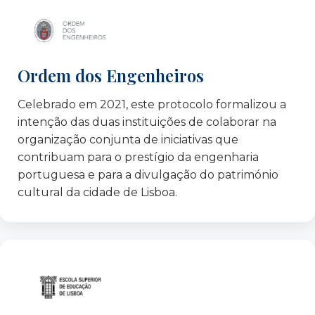
Integração
FEC – Fundação Fé e Cooperação
FGS – Fundação Gonçalo da Silveira
Ordem dos Engenheiros
Fundação Calouste Gulbenkian
Fondazione ISMU ETS, Milão – Itália
Celebrado em 2021, este protocolo formalizou a
GAT – Grupo de Ativistas em Tratamentos
intenção das duas instituições de colaborar na
Gebalis
organização conjunta de iniciativas que
GEYC – Group of the European Youth for
contribuam para o prestígio da engenharia
Change – Roménia
portuguesa e para a divulgação do património
IFILNOVA – FCS, Universidade Nova de Lisboa
cultural da cidade de Lisboa.
Instituto Marques de Valle Flôr
Instituto Superior de Ciências Sociais e Políticas
Instituto Superior Técnico
Jerónimo Martins – Agroalimentar
JRS Portugal – Serviço Jesuíta aos Refugiados
Junta de Freguesia de Alvalade