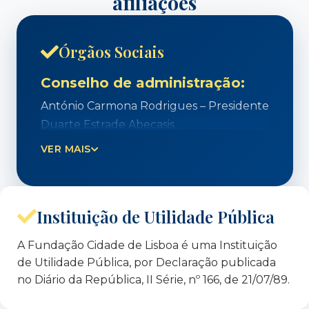
afiliações
Órgãos Sociais
Conselho de administração:
António Carmona Rodrigues – Presidente
Duarte Estrade Abecasis
Alberto Laplaine Guimarães
VER MAIS
João Corrêa Nunes
Carlos Fontão de Carvalho
Instituição de Utilidade Pública
Data do Mandato: 2026 a 2029
A Fundação Cidade de Lisboa é uma Instituição
Conselho de curadores:
de Utilidade Pública, por Declaração publicada
no Diário da República, II Série, nº 166, de 21/07/89.
Maria Isabel
Parreira Jonet – Presidente
Duarte Estrade Abecasis