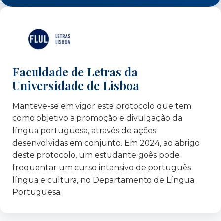
Agrupamento de Escolas de Santa Clara
Agrupamento de Escolas do Alto do Lumiar
Agrupamento de Escolas Patrício Prazeres
Agrupamento de Escolas Pintor Almada
Negreiros
Agrupamento de Escolas Rainha Dona Leonor
Faculdade de Letras da
APS Polygonal – Itália
Universidade de Lisboa
Associação Projeto Ponte
Manteve-se em vigor este protocolo que tem
Associação ADRA Portugal
como objetivo a promoção e divulgação da
Associação de Moradores do PER 11
língua portuguesa, através de ações
Associação Humanidades: Humanus
desenvolvidas em conjunto. Em 2024, ao abrigo
Associação Renovar a Mouraria
deste protocolo, um estudante goês pode
Banco de voluntariado da CML
frequentar um curso intensivo de português
Câmara Municipal de Lisboa
língua e cultura, no Departamento de Língua
Câmara Municipal de Loures
Portuguesa.
Câmara Municipal de Varsóvia, Departamento
de Educação – Polónia