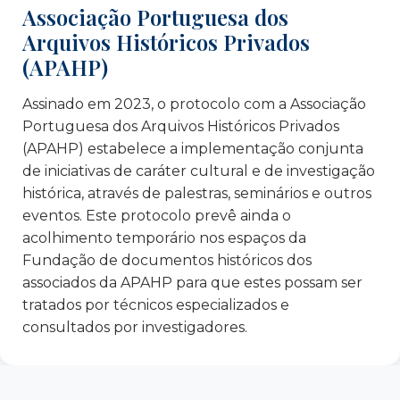
Associação Portuguesa dos
Cultural e Científica
Arquivos Históricos Privados
Rede para a Empregabilidade Barreiro Moita
(APAHP)
Santa Casa da Misericórdia de Lisboa
Solidariedade Imigrante – Associação para a
Assinado em 2023, o protocolo com a Associação
Defesa dos Direitos dos Imigrantes
Portuguesa dos Arquivos Históricos Privados
TESE – Associação para o Desenvolvimento
(APAHP) estabelece a implementação conjunta
The League of Extraordinary Minds
de iniciativas de caráter cultural e de investigação
Foundation (LEM) – Polónia
histórica, através de palestras, seminários e outros
Udruga Suradnici u učenju – Croácia
eventos. Este protocolo prevê ainda o
Unidade Local de Saúde de São José
acolhimento temporário nos espaços da
Universidade Lusófona
Fundação de documentos históricos dos
associados da APAHP para que estes possam ser
tratados por técnicos especializados e
consultados por investigadores.