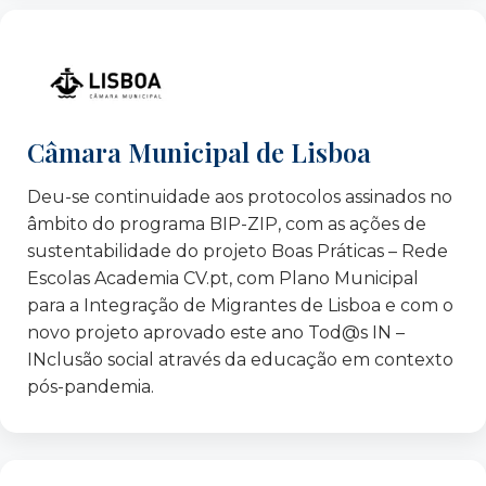
Casa do Brasil de Lisboa
CEIPES ETS, Centro Internazionale per la
Promozione dell’Educazione e lo Sviluppo,
Palermo – Itália
Centro Social e Paroquial do Campo Grande
Câmara Municipal de Lisboa
Centro de Formação Professor João Soares
CEPAC – Centro Padre Alves Correia
Deu-se continuidade aos protocolos assinados no
Clan
âmbito do programa BIP-ZIP, com as ações de
Comunidade Hindu de Portugal
sustentabilidade do projeto Boas Práticas – Rede
Czepczyński Family Foundation – Polónia
Escolas Academia CV.pt, com Plano Municipal
para a Integração de Migrantes de Lisboa e com o
DECO – Gabinete de Finanças Saudáveis
novo projeto aprovado este ano Tod@s IN –
Clinicas Diaverum
INclusão social através da educação em contexto
Equivalence
pós-pandemia.
Escola Superior de Educação de Lisboa
Faculdade de Psicologia da Universidade de
Lisboa
FAMI – Fundo para o Asilo, a Migração e a