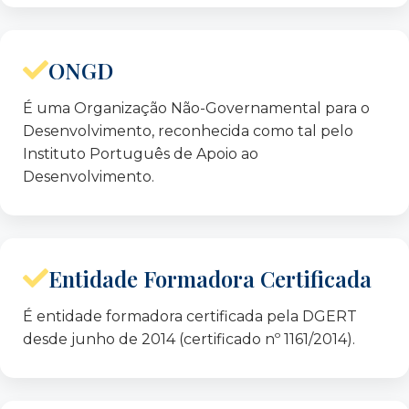
António Carmona Rodrigues
Fernando Ferreira Santo
ONGD
João Barroso Soares
António Chrystêllo Tavares
É uma Organização Não-Governamental para o
Dalila Correia Araújo
Desenvolvimento, reconhecida como tal pelo
Instituto Português de Apoio ao
Desenvolvimento.
Fiscal único:
José Assunção Dias – ROC
Entidade Formadora Certificada
É entidade formadora certificada pela DGERT
desde junho de 2014 (certificado nº 1161/2014).