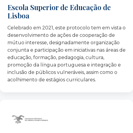
Junta de Freguesia de Santa Clara
Escola Superior de Educação de
Junta de Freguesia de São Vicente
Lisboa
La Casa nel Parco, Génova – Itália
Laiks Jauniesiem – Letónia
Celebrado em 2021, este protocolo tem em vista o
Lusitânia Seguros
desenvolvimento de ações de cooperação de
Neo Sapiens – Espanha
mútuo interesse, designadamente organização
conjunta e participação em iniciativas nas áreas de
Next Generation Italy – Itália
educação, formação, pedagogia, cultura,
NIALP – Associação Intercultural Lisboa
promoção da língua portuguesa e integração e
OIM – Organização Internacional para as
inclusão de públicos vulneráveis, assim como o
Migrações
acolhimento de estágios curriculares.
Par – Respostas Sociais
Programa CERV (Cidadãos, Igualdade, Direitos
e Valores) – Ponto de Contacto Nacional
Quinta Alegre – um teatro em cada bairro
Raízes – Associação de Apoio à Criança e ao
Jovem
Rato ADCC – Associação para a Divulgação