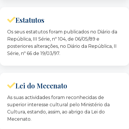
Nuno Castela
Abecasis
Manuela Vieira de Almeida
Estatutos
Carlos Fontão de Carvalho
José Ribeiro e Castro
Os seus estatutos foram publicados no Diário da
Eugénio Anacoreta
Correia
República, III Série, nº 104, de 06/05/89 e
Augusto Gomes Correia
posteriores alterações, no Diário da República, II
Joaquim Horta Capa
Série, nº 66 de 19/03/97.
Miguel Anacoreta Correia
Alípio Pereira Dias
Guida de Freitas Faria
António Bagão Félix
Lei do Mecenato
Eduardo Marçal Grilo
As suas actividades foram reconhecidas de
Alberto Laplaine Guimarães
superior interesse cultural pelo Ministério da
Vítor José Melícias Lopes
Cultura, estando, assim, ao abrigo da Lei do
Guilherme
d’ Oliveira Martins
Mecenato.
João Corrêa Nunes
Eduardo de Arantes e Oliveira