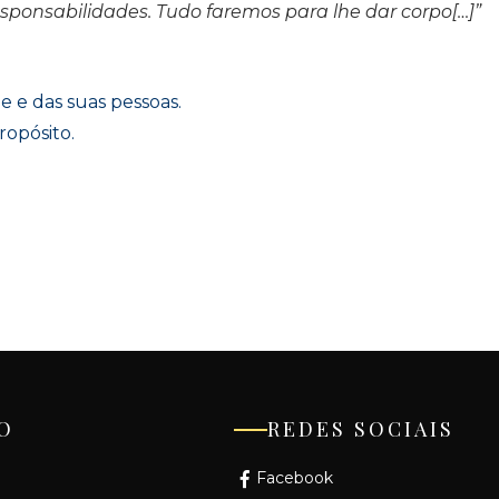
esponsabilidades. Tudo faremos para lhe dar corpo[…]”
 e das suas pessoas.
ropósito.
→
O
REDES SOCIAIS
Facebook