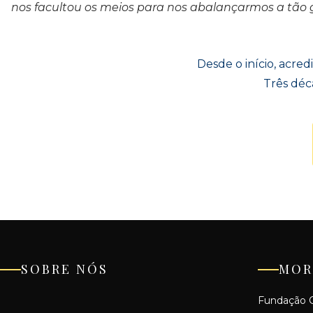
nos facultou os meios para nos abalançarmos a tão gr
Desde o início, acr
Três déc
SOBRE NÓS
MOR
Fundação C