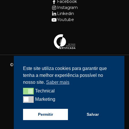
Facebook
Instagram
Linkedin
Youtube
© 2026 - Fundação Cidade de Lisboa. Todos os direitos
Este site utiliza cookies para garantir que
reservados.
tenha a melhor experiência possível no
Website feito por
Bean Web Developer
nosso site.
Saber mais
Livro de Reclamações
Technical
Technical
Política de privacidade
Marketing
Marketing
Resolução de Litígios
Acessibilidade
Permitir
Salvar
Política de cookies