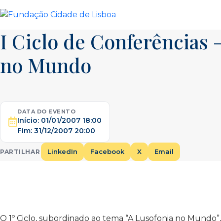
Skip
to
content
I Ciclo de Conferências 
no Mundo
DATA DO EVENTO
Início:
01/01/2007 18:00
Fim:
31/12/2007 20:00
LinkedIn
Facebook
X
Email
PARTILHAR
O 1º Ciclo, subordinado ao tema “A Lusofonia no Mundo”,