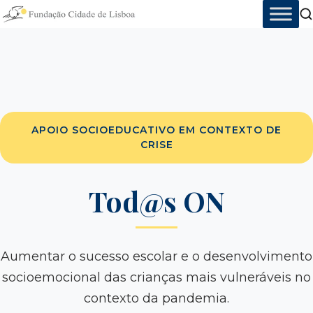
Skip
to
content
APOIO SOCIOEDUCATIVO EM CONTEXTO DE
CRISE
Tod@s ON
Aumentar o sucesso escolar e o desenvolvimento
socioemocional das crianças mais vulneráveis no
contexto da pandemia.