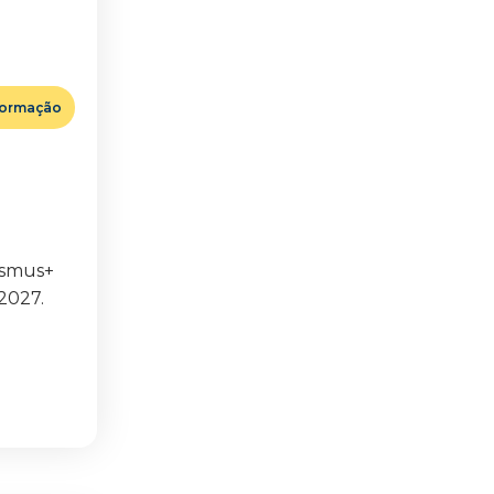
ormação
asmus+
2027.