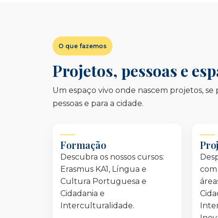
O que fazemos
Projetos, pessoas e es
Um espaço vivo onde nascem projetos, se p
pessoas e para a cidade.
Formação
Pro
Descubra os nossos cursos:
Des
Erasmus KA1, Língua e
com 
Cultura Portuguesa e
área
Cidadania e
Cida
Interculturalidade.
Inte
Inov