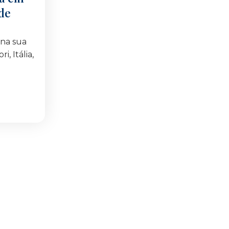
de
 na sua
, Itália,