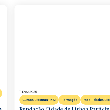
11 Dez 2025
Cursos Erasmus+ KA1
Formação
Mobilidades Era
Fundação Cidade de Lisboa Partici
A