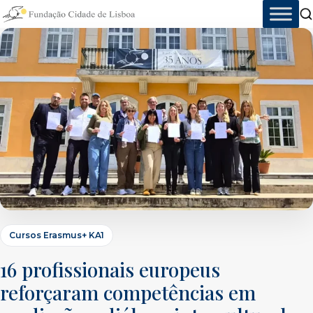
Skip
to
content
Cursos Erasmus+ KA1
16 profissionais europeus
reforçaram competências em