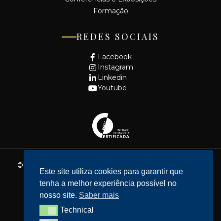
Formação
REDES SOCIAIS
Facebook
Instagram
Linkedin
Youtube
© 2026 - Fundação Cidade de Lisboa. Todos os direitos
Este site utiliza cookies para garantir que
reservados.
tenha a melhor experiência possível no
Website feito por
Bean Web Developer
nosso site.
Saber mais
Livro de Reclamações
Technical
Technical
Política de privacidade