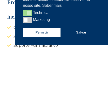
Propina
nosso site.
Saber mais
Technical
Technical
Inclui
Marketing
Marketing
Certificado
Permitir
Salvar
Suporte Pedagógico
Suporte Administrativo
Material de Apoio
135€
25 horas