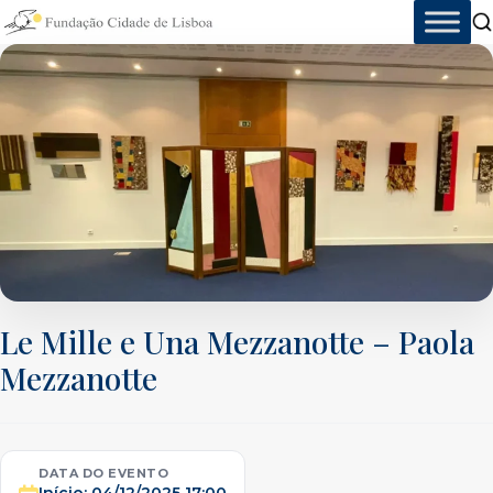
Skip
to
content
Le Mille e Una Mezzanotte – Paola
Mezzanotte
DATA DO EVENTO
Início:
04/12/2025 17:00