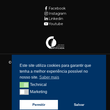
Facebook
Instagram
Linkedin
Youtube
© 2026 - Fundação Cidade de Lisboa. Todos os direitos
Este site utiliza cookies para garantir que
reservados.
tenha a melhor experiência possível no
Website feito por
Bean Web Developer
nosso site.
Saber mais
Livro de Reclamações
Technical
Technical
Política de privacidade
Marketing
Marketing
Resolução de Litígios
Acessibilidade
Permitir
Salvar