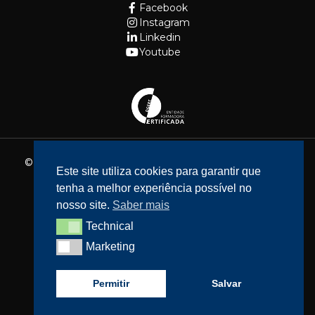
Facebook
Instagram
Linkedin
Youtube
© 2026 - Fundação Cidade de Lisboa. Todos os direitos
Este site utiliza cookies para garantir que
reservados.
tenha a melhor experiência possível no
Website feito por
Bean Web Developer
nosso site.
Saber mais
Livro de Reclamações
Technical
Technical
Política de privacidade
Marketing
Marketing
Resolução de Litígios
Acessibilidade
Permitir
Salvar
Política de cookies