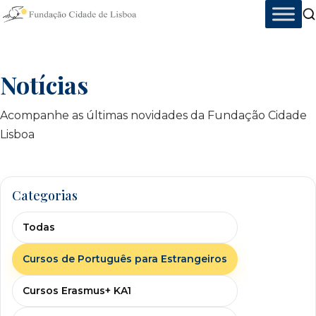
Skip
to
content
Notícias
Acompanhe as últimas novidades da Fundação Cidade
Lisboa
Categorias
Todas
Cursos de Português para Estrangeiros
Cursos Erasmus+ KA1