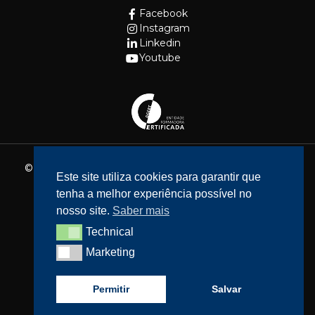
Facebook
Instagram
Linkedin
Youtube
© 2026 - Fundação Cidade de Lisboa. Todos os direitos
Este site utiliza cookies para garantir que
reservados.
tenha a melhor experiência possível no
Website feito por
Bean Web Developer
nosso site.
Saber mais
Livro de Reclamações
Technical
Technical
Política de privacidade
Marketing
Marketing
Resolução de Litígios
Acessibilidade
Permitir
Salvar
Política de cookies