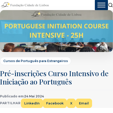
Skip
to
content
Cursos de Português para Estrangeiros
Pré-inscrições Curso Intensivo de
Iniciação ao Português
Publicado em:
24 Mai 2024
LinkedIn
Facebook
X
Email
PARTILHAR