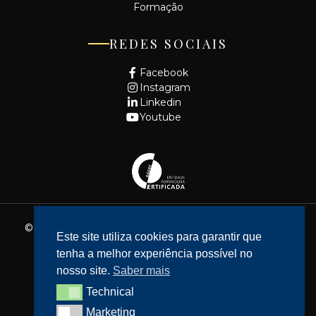
Formação
REDES SOCIAIS
Facebook
Instagram
Linkedin
Youtube
© 2026 - Fundação Cidade de Lisboa. Todos os direitos
Este site utiliza cookies para garantir que
reservados.
tenha a melhor experiência possível no
Website feito por
Bean Web Developer
nosso site.
Saber mais
Livro de Reclamações
Technical
Technical
Política de privacidade
Marketing
Marketing