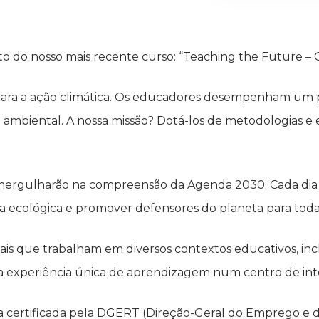
o nosso mais recente curso: “Teaching the Future – Cli
ns para a ação climática. Os educadores desempenham u
 ambiental. A nossa missão? Dotá-los de metodologias e e
es mergulharão na compreensão da Agenda 2030. Cada dia
ia ecológica e promover defensores do planeta para toda 
ais que trabalham em diversos contextos educativos, incl
ma experiência única de aprendizagem num centro de int
certificada pela DGERT (Direção-Geral do Emprego e da