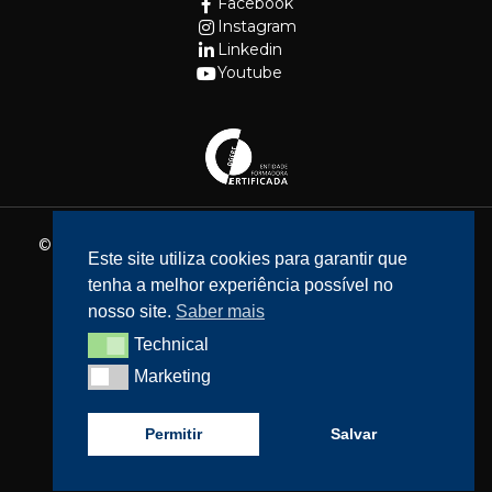
Facebook
Instagram
Linkedin
Youtube
© 2026 - Fundação Cidade de Lisboa. Todos os direitos
Este site utiliza cookies para garantir que
reservados.
tenha a melhor experiência possível no
Website feito por
Bean Web Developer
nosso site.
Saber mais
Livro de Reclamações
Technical
Technical
Política de privacidade
Marketing
Marketing
Resolução de Litígios
Acessibilidade
Permitir
Salvar
Política de cookies