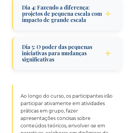
Embarque numa excursão de um dia
Plano de ação das escolas: agentes
alcançando as ferramentas
Dia 4: Fazendo a diferença:
inteiro focada em ações climáticas
climáticos especiais!
projetos de pequena escala com
diárias
impacto de grande escala
Ação climática em todas as áreas
Dia 5: O poder das pequenas
temáticas
iniciativas para mudanças
significativas
Capacitando professores: estratégias
para o envolvimento climático no dia a
dia
Adoção dos princípios da escola verde –
Envolvendo todos os membros da
sejamos ecológicos
comunidade escolar
Ao longo do curso, os participantes irão
Impacto no nosso bem-estar e no bem-
participar ativamente em atividades
estar da Terra
práticas em grupo, fazer
Fomento da criatividade de professores
apresentações concisas sobre
e alunos na luta contra as alterações
conteúdos teóricos, envolver-se em
climáticas