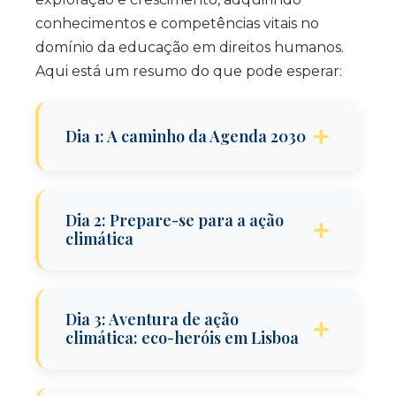
conhecimentos e competências vitais no
domínio da educação em direitos humanos.
Aqui está um resumo do que pode esperar:
Dia 1: A caminho da Agenda 2030
Boas-vindas aos participantes – dinâmica
Dia 2: Prepare-se para a ação
de grupo
climática
Perspetivas sobre políticas educativas
em cidadania global
Conceitos-chave sobre as alterações
Contexto e conceitos-chave sobre a
Dia 3: Aventura de ação
climáticas
Agenda 2030 e os ODS
climática: eco-heróis em Lisboa
Preparado para o clima: materiais,
Educação para a Cidadania Global e o
estratégias e ferramentas pedagógicas
Desenvolvimento Sustentável –