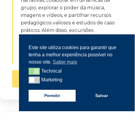
narrativas, colaborar em dinâmicas de
grupo, explorar o poder da música,
Atividades de despedida, avaliação do
imagens e vídeos, e partilhar recursos
curso e certificados
pedagógicos valiosos e estudos de caso
práticos. Além disso, excursões
culturais guiadas e recursos visuais irão
enriquecer a jornada de aprendizagem
Este site utiliza cookies para garantir que
como um todo.
tenha a melhor experiência possível no
nosso site.
Saber mais
Technical
Technical
FAÇA JÁ A SUA PRÉ-INSCRIÇÃO
Marketing
Marketing
Permitir
Salvar
Próximos cursos