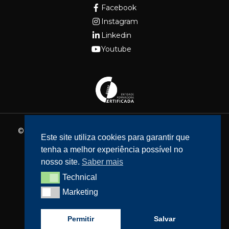
Facebook
Instagram
Linkedin
Youtube
© 2026 - Fundação Cidade de Lisboa. Todos os direitos
Este site utiliza cookies para garantir que
reservados.
tenha a melhor experiência possível no
Website feito por
Bean Web Developer
nosso site.
Saber mais
Livro de Reclamações
Technical
Technical
Política de privacidade
Marketing
Marketing
Resolução de Litígios
Acessibilidade
Permitir
Salvar