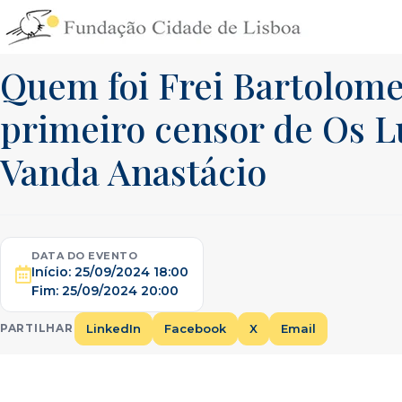
Skip
to
content
Quem foi Frei Bartolome
primeiro censor de Os L
Vanda Anastácio
DATA DO EVENTO
Início:
25/09/2024 18:00
Fim:
25/09/2024 20:00
LinkedIn
Facebook
X
Email
PARTILHAR