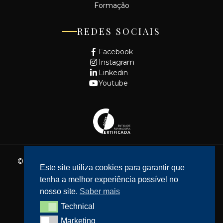
Formação
REDES SOCIAIS
Facebook
Instagram
Linkedin
Youtube
© 2026 - Fundação Cidade de Lisboa. Todos os direitos
Este site utiliza cookies para garantir que
reservados.
tenha a melhor experiência possível no
Website feito por
Bean Web Developer
nosso site.
Saber mais
Livro de Reclamações
Technical
Technical
Política de privacidade
Marketing
Marketing