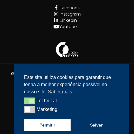
Facebook
Instagram
Linkedin
Youtube
© 2026 - Fundação Cidade de Lisboa. Todos os direitos
Este site utiliza cookies para garantir que
reservados.
tenha a melhor experiência possível no
Website feito por
Bean Web Developer
nosso site.
Saber mais
Livro de Reclamações
Technical
Technical
Política de privacidade
Marketing
Marketing
Resolução de Litígios
Acessibilidade
Permitir
Salvar
Política de cookies