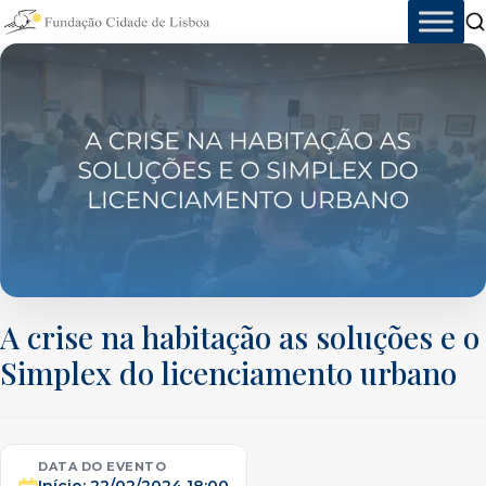
Skip
to
content
A crise na habitação as soluções e o
Simplex do licenciamento urbano
DATA DO EVENTO
Início:
22/02/2024 18:00