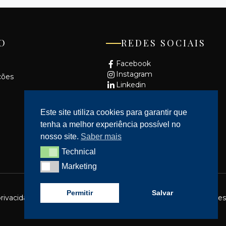
O
REDES SOCIAIS
Facebook
Instagram
ções
Linkedin
Youtube
Este site utiliza cookies para garantir que
tenha a melhor experiência possível no
nosso site.
Saber mais
Technical
Technical
Marketing
Marketing
Permitir
Salvar
privacidade
Resolução de Litígios
Acessibilidade
Política de cookies