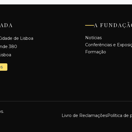
ADA
A FUNDAÇÃ
Notícias
idade de Lisboa
Conferências e Exposi
ande 380
Formação
isboa
os
s.
Livro de Reclamações
Política de 