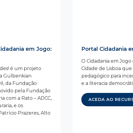
idadania em Jogo:
Portal Cidadania 
O Cidadania em Jogo
des! é um projeto
Cidade de Lisboa que u
ma Gulbenkian
pedagógico para incen
il, da Fundação
e a literacia democrát
movido pela Fundação
ria com a Rato – ADCC,
ACEDA AO RECUR
aria, e os
trício Prazeres, Alto